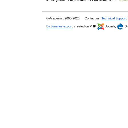
© Academic, 2000-2026
Contact us:
Technical Support
,
Dictionaries export
, created on PHP,
Joomla,
Dr