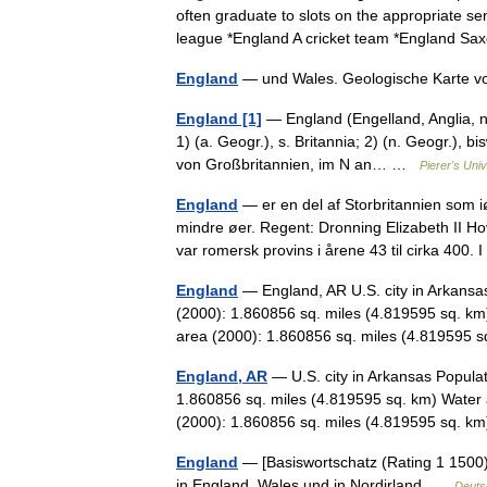
often graduate to slots on the appropriate s
league *England A cricket team *England 
England
— und Wales. Geologische Karte 
England [1]
— England (Engelland, Anglia, n
1) (a. Geogr.), s. Britannia; 2) (n. Geogr.), b
von Großbritannien, im N an… …
Pierer's Uni
England
— er en del af Storbritannien som i
mindre øer. Regent: Dronning Elizabeth II H
var romersk provins i årene 43 til cirka 400
England
— England, AR U.S. city in Arkansa
(2000): 1.860856 sq. miles (4.819595 sq. km
area (2000): 1.860856 sq. miles (4.81959
England, AR
— U.S. city in Arkansas Popula
1.860856 sq. miles (4.819595 sq. km) Water 
(2000): 1.860856 sq. miles (4.819595 sq.
England
— [Basiswortschatz (Rating 1 1500)] 
in England, Wales und in Nordirland …
Deuts