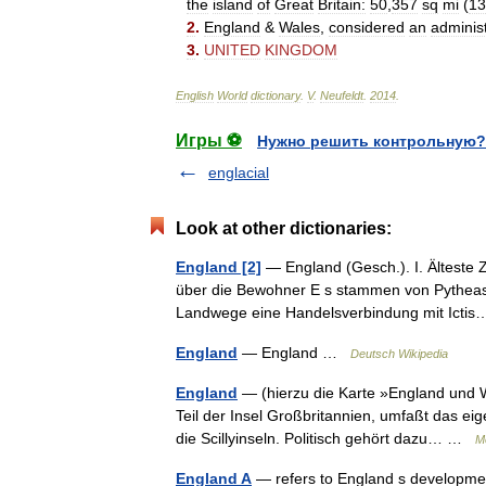
the
island
of
Great
Britain:
50
,
357
sq
mi
(
13
2
.
England
&
Wales
,
considered
an
administ
3
.
UNITED
KINGDOM
English
World
dictionary
.
V
.
Neufeldt
.
2014
.
Игры ⚽
Нужно решить контрольную?
englacial
Look at other dictionaries:
England [2]
— England (Gesch.). I. Älteste Z
über die Bewohner E s stammen von Pytheas (
Landwege eine Handelsverbindung mit Ict
England
— England …
Deutsch Wikipedia
England
— (hierzu die Karte »England und W
Teil der Insel Großbritannien, umfaßt das ei
die Scillyinseln. Politisch gehört dazu… …
M
England A
— refers to England s development