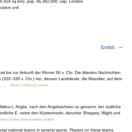
0
,
424
sq
km
);
pop
.
46
,
382
,
000
;
cap
.
London
rative
unit
English
eit bis zur Ankunft der Römer 55 v. Chr. Die ältesten Nachrichten
320–330 v. Chr.) her, dessen Landsleute, die Massilier, auf dem
is… …
Pierer's Universal-Lexikon
ales«), Anglia, nach den Angelsachsen so genannt, der südliche
gentliche E. nebst den Küsteninseln, darunter Sheppey, Wight und
eyers Großes Konversations-Lexikon
al national teams in several sports. Players on these teams