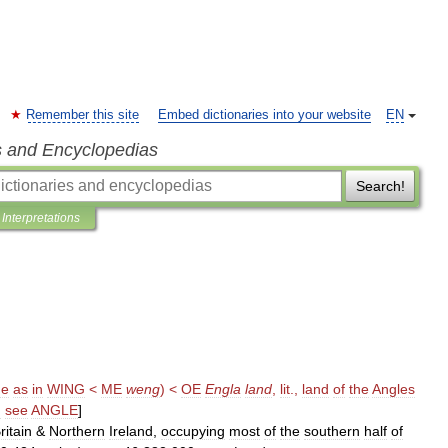
Remember this site
Embed dictionaries into your website
EN
s and Encyclopedias
Search!
Interpretations
ge
as
in
WING
<
ME
weng
) <
OE
Engla
land
,
lit
.,
land
of
the
Angles
:
see
ANGLE
]
ritain
&
Northern
Ireland
,
occupying
most
of
the
southern
half
of