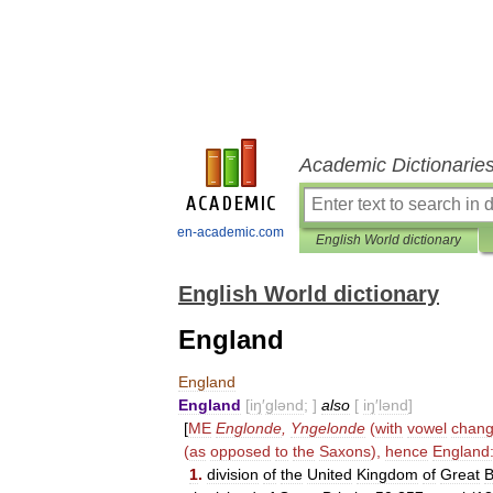
Academic Dictionarie
en-academic.com
English World dictionary
English World dictionary
England
England
England
[
iŋ
′
glənd
; ]
also
[
iŋ
′
lənd
]
[
ME
Englonde
,
Yngelonde
(
with
vowel
chan
(
as
opposed
to
the
Saxons
),
hence
England
1
.
division
of
the
United
Kingdom
of
Great
B