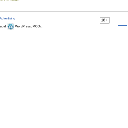
Advertising
18+
upal,
WordPress, MODx.