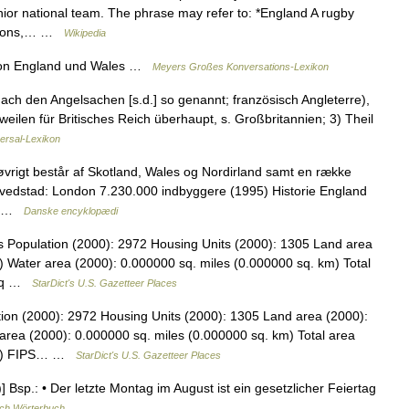
enior national team. The phrase may refer to: *England A rugby
Saxons,… …
Wikipedia
von England und Wales …
Meyers Großes Konversations-Lexikon
ach den Angelsachen [s.d.] so genannt; französisch Angleterre),
isweilen für Britisches Reich überhaupt, s. Großbritannien; 3) Theil
versal-Lexikon
øvrigt består af Skotland, Wales og Nordirland samt en række
ovedstad: London 7.230.000 indbyggere (1995) Historie England
. I …
Danske encyklopædi
s Population (2000): 2972 Housing Units (2000): 1305 Land area
) Water area (2000): 0.000000 sq. miles (0.000000 sq. km) Total
5 sq …
StarDict's U.S. Gazetteer Places
tion (2000): 2972 Housing Units (2000): 1305 Land area (2000):
area (2000): 0.000000 sq. miles (0.000000 sq. km) Total area
 km) FIPS… …
StarDict's U.S. Gazetteer Places
Bsp.: • Der letzte Montag im August ist ein gesetzlicher Feiertag
ch Wörterbuch